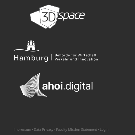
Impressum
·
Data Privacy
·
Faculty Mission Statement
·
Login