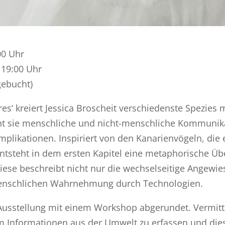
00 Uhr
– 19:00 Uhr
gebucht)
‘ kreiert Jessica Broscheit verschiedenste Spezies m
cht sie menschliche und nicht-menschliche Kommunik
likationen. Inspiriert von den Kanarienvögeln, die ei
ntsteht in dem ersten Kapitel eine metaphorische Ü
Diese beschreibt nicht nur die wechselseitige Angew
menschlichen Wahrnehmung durch Technologien.
Ausstellung mit einem Workshop abgerundet. Vermitt
um Informationen aus der Umwelt zu erfassen und die