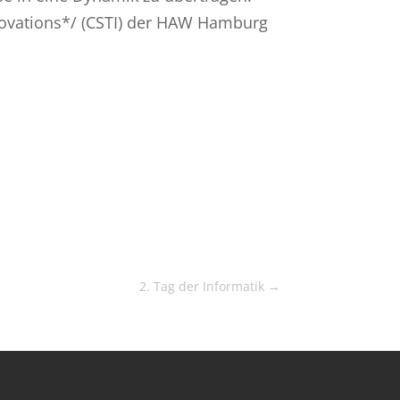
nnovations*/ (CSTI) der HAW Hamburg
2. Tag der Informatik
→