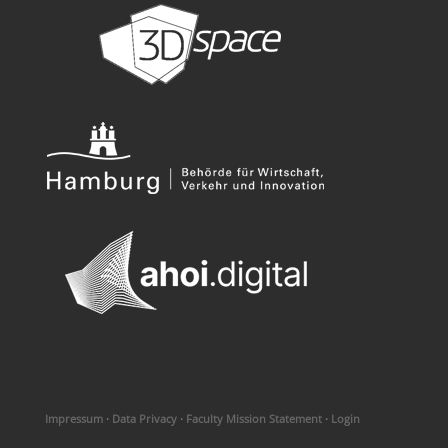
Impressum
·
Data Privacy
·
Faculty Mission Statement
·
Login