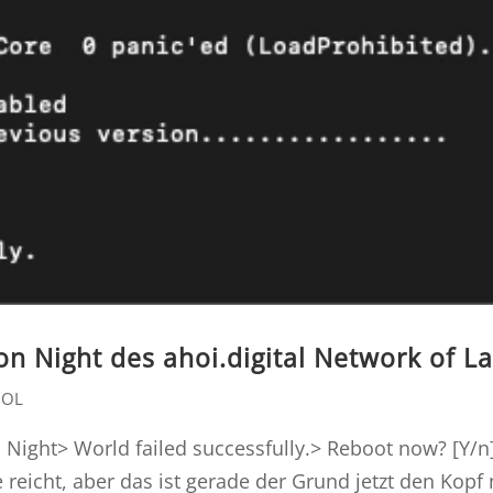
on Night des ahoi.digital Network of L
NOL
 Night> World failed successfully.> Reboot now? [Y/n
 reicht, aber das ist gerade der Grund jetzt den Kopf 